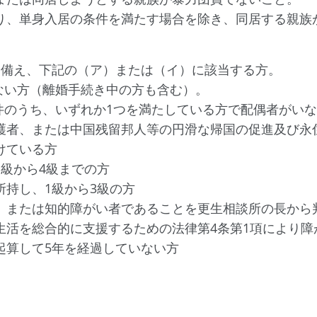
り、単身入居の条件を満たす場合を除き、同居する親族
を備え、下記の（ア）または（イ）に該当する方。
いない方（離婚手続き中の方も含む）。
要件のうち、いずれか1つを満たしている方で配偶者がい
護者、または中国残留邦人等の円滑な帰国の促進及び永
けている方
1級から4級までの方
所持し、1級から3級の方
、または知的障がい者であることを更生相談所の長から
生活を総合的に支援するための法律第4条第1項により
起算して5年を経過していない方