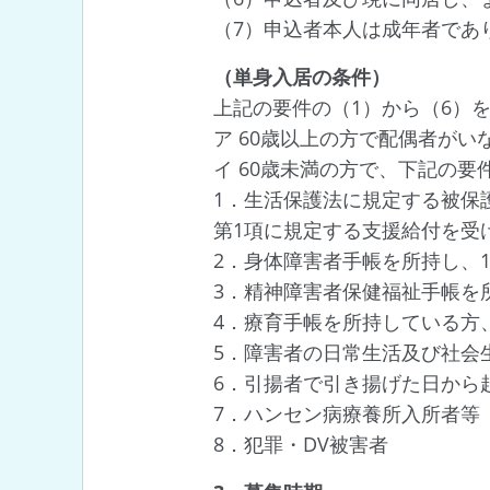
（7）申込者本人は成年者であ
（単身入居の条件）
上記の要件の（1）から（6）
ア 60歳以上の方で配偶者が
イ 60歳未満の方で、下記の
1．生活保護法に規定する被保
第1項に規定する支援給付を受
2．身体障害者手帳を所持し、
3．精神障害者保健福祉手帳を
4．療育手帳を所持している方
5．障害者の日常生活及び社会
6．引揚者で引き揚げた日から
7．ハンセン病療養所入所者等
8．犯罪・DV被害者