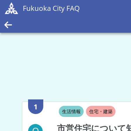
Fukuoka City FAQ
1
生活情報
住宅・建築
市営住宅について
Q