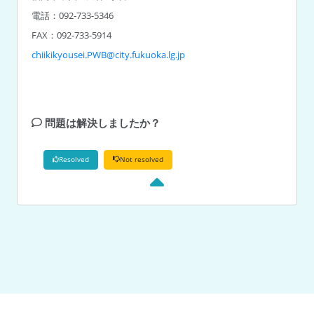
電話：092-733-5346
chiikikyousei.PWB@city.fukuoka.lg.jp
問題は解決しましたか？
Resolved
Not resolved